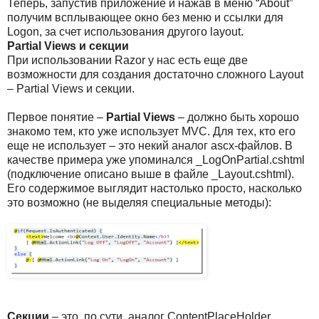
Теперь, запустив приложение и нажав в меню “About”
получим всплывающее окно без меню и ссылки для
Logon, за счет использования другого layout.
Partial Views и секции
При использовании Razor у нас есть еще две
возможности для создания достаточно сложного Layout
– Partial Views и секции.
Первое понятие –
Partial Views
– должно быть хорошо
знакомо тем, кто уже использует MVC. Для тех, кто его
еще не использует – это некий аналог ascx-файлов. В
качестве примера уже упоминался _LogOnPartial.cshtml
(подключение описано выше в файле _Layout.cshtml).
Его содержимое выглядит настолько просто, насколько
это возможно (не выделяя специальные методы):
Секции
– это, по сути, аналог ContentPlaceHolder.