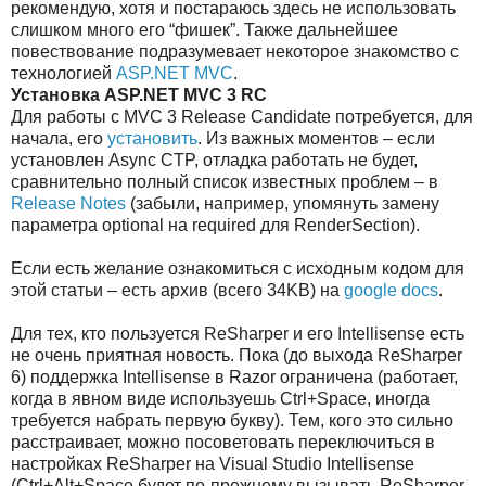
рекомендую, хотя и постараюсь здесь не использовать
слишком много его “фишек”. Также дальнейшее
повествование подразумевает некоторое знакомство с
технологией
ASP.NET MVC
.
Установка ASP.NET MVC 3 RC
Для работы с MVC 3 Release Candidate потребуется, для
начала, его
установить
. Из важных моментов – если
установлен Async CTP, отладка работать не будет,
сравнительно полный список известных проблем – в
Release Notes
(забыли, например, упомянуть замену
параметра optional на required для RenderSection).
Если есть желание ознакомиться с исходным кодом для
этой статьи – есть архив (всего 34KB) на
google docs
.
Для тех, кто пользуется ReSharper и его Intellisense есть
не очень приятная новость. Пока (до выхода ReSharper
6) поддержка Intellisense в Razor ограничена (работает,
когда в явном виде используешь Ctrl+Space, иногда
требуется набрать первую букву). Тем, кого это сильно
расстраивает, можно посоветовать переключиться в
настройках ReSharper на Visual Studio Intellisense
(Ctrl+Alt+Space будет по-прежнему вызывать ReSharper