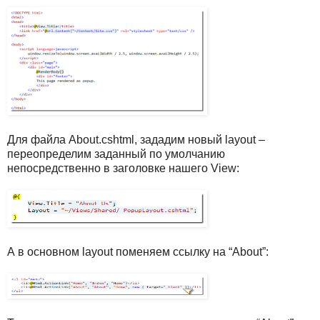
Для файла About.cshtml, зададим новый layout –
переопределим заданный по умолчанию
непосредственно в заголовке нашего View:
А в основном layout поменяем ссылку на “About”: