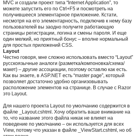
MVC и создали проект типа “Internet Application”, то
можете запустить его по Ctrl+F5 и посмотреть на
получившееся элементарное приложение. Кстати,
несмотря на его элементарность, подключив к нему базу
пользователей вы заодно получите работающую
страницы регистрации, логина и смены пароля. И еще
один мелкий, но приятный бонус – вполне нормальный
для простых приложений CSS.
Layout
Честно говоря, мне сложно использовать вместо “Layout”
русскоязычные аналоги (разметка/компоновка/схема/
макет) – другие ассоциации, поэтому оставлю как есть.
Как вы знаете, в ASP.NET есть “master page”, который
позволяет достаточно удобно организовывать
расположение элементов на странице. В случае с Razor
это Layout.
Для нашего проекта Layout по умолчанию содержится в
файле _Layout.cshtml. Хочу обратить ваше внимание на
то, что название этого файла никак не влияет на
поведение по умолчанию – он используется для всех
View, потому что указан в файле _ViewStart.cshtml, но об