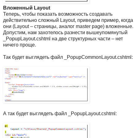
Вложенный Layout
Теперь, чтобы показать возможность создавать
действительно сложный Layout, приведем пример, когда
они (Layout – страницы, аналог master page) вложенные.
Допустим, нам захотелось разнести вышеупомянутый
_PopupLayout.cshtml на две структурных части – нет
ничего проще.
Так будет выглядеть файл _PopupCommonLayout.cshtml:
А так будет выглядеть файл _PopupLayout.cshtml: