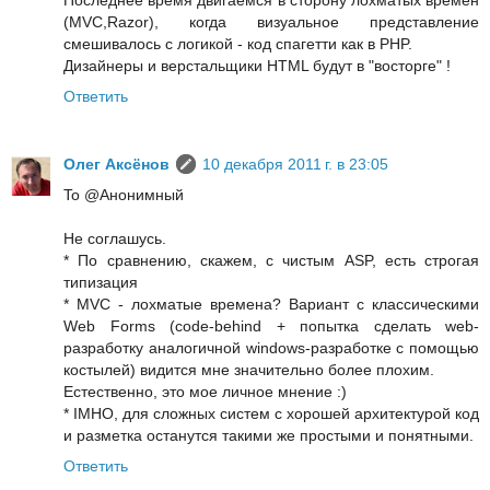
Последнее время двигаемся в сторону лохматых времен
(MVC,Razor), когда визуальное представление
смешивалось с логикой - код спагетти как в PHP.
Дизайнеры и верстальщики HTML будут в "восторге" !
Ответить
Олег Аксёнов
10 декабря 2011 г. в 23:05
To @Анонимный
Не соглашусь.
* По сравнению, скажем, с чистым ASP, есть строгая
типизация
* MVC - лохматые времена? Вариант с классическими
Web Forms (code-behind + попытка сделать web-
разработку аналогичной windows-разработке с помощью
костылей) видится мне значительно более плохим.
Естественно, это мое личное мнение :)
* IMHO, для сложных систем с хорошей архитектурой код
и разметка останутся такими же простыми и понятными.
Ответить